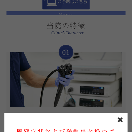
News
当院の特徴
2026/08/01
マスク着用のご協力をお願いいたします
Clinic’sCharacter
2026/07/10
夏季休暇のお知らせ
01
2026/05/30
内視鏡検査予約 キャンセルポリシーについて
2026/04/24
ゴールデンウィークの診療について
2026/04/04
人間ドック料金改定のお知らせ
内視鏡専門医による
苦痛の少ない内視鏡検査
風邪症状および発熱患者様のご